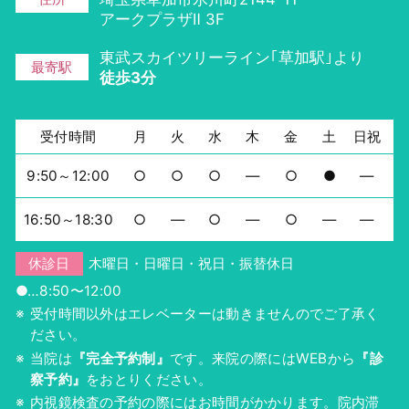
アークプラザⅡ 3F
東武スカイツリーライン｢草加駅｣より
最寄駅
徒歩3分
受付時間
月
火
水
木
金
土
日祝
9:50～12:00
○
○
○
―
○
●
―
16:50～18:30
○
―
○
―
○
―
―
休診日
木曜日・日曜日・祝日・振替休日
●…8:50〜12:00
受付時間以外はエレベーターは動きませんのでご了承く
ださい。
当院は
『完全予約制』
です。来院の際にはWEBから
『診
察予約』
をおとりください。
内視鏡検査の予約の際にはお時間がかかります。院内滞