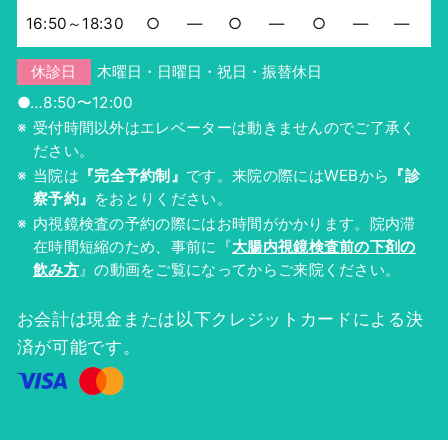
16:50～18:30
○
―
○
―
○
―
―
休診日
木曜日・日曜日・祝日・振替休日
●…8:50〜12:00
受付時間以外はエレベーターは動きませんのでご了承く
ださい。
当院は
『完全予約制』
です。来院の際にはWEBから
『診
察予約』
をおとりください。
内視鏡検査の予約の際にはお時間がかかります。院内滞
在時間短縮のため、事前に『
大腸内視鏡検査前の下剤の
飲み方
』の動画をご覧になってからご来院ください。
お会計は現金または以下クレジットカードによる決
済が可能です。