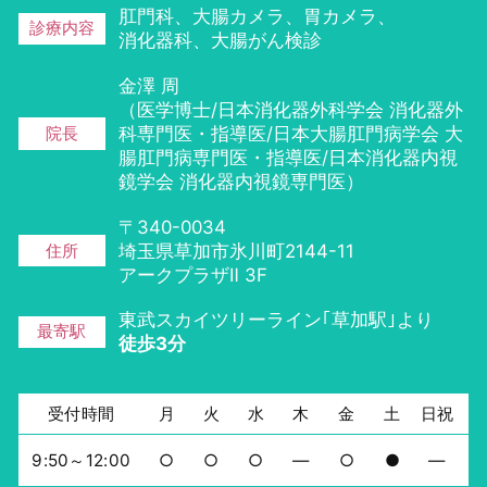
肛門科、大腸カメラ、胃カメラ、
診療内容
消化器科、
大腸がん検診
金澤 周
（医学博士/日本消化器外科学会 消化器外
院長
科専門医・指導医/日本大腸肛門病学会 大
腸肛門病専門医・指導医/日本消化器内視
鏡学会 消化器内視鏡専門医）
〒340-0034
住所
埼玉県草加市氷川町2144-11
アークプラザⅡ 3F
東武スカイツリーライン｢草加駅｣より
最寄駅
徒歩3分
受付時間
月
火
水
木
金
土
日祝
9:50～12:00
○
○
○
―
○
●
―