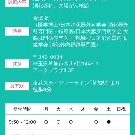
診療内容
消化器科、
大腸がん検診
金澤 周
（医学博士/日本消化器外科学会 消化器外
院長
科専門医・指導医/日本大腸肛門病学会 大
腸肛門病専門医・指導医/日本消化器内視
鏡学会 消化器内視鏡専門医）
〒340-0034
住所
埼玉県草加市氷川町2144-11
アークプラザⅡ 3F
東武スカイツリーライン｢草加駅｣より
最寄駅
徒歩3分
受付時間
月
火
水
木
金
土
日祝
9:50～12:00
○
○
○
―
○
●
―