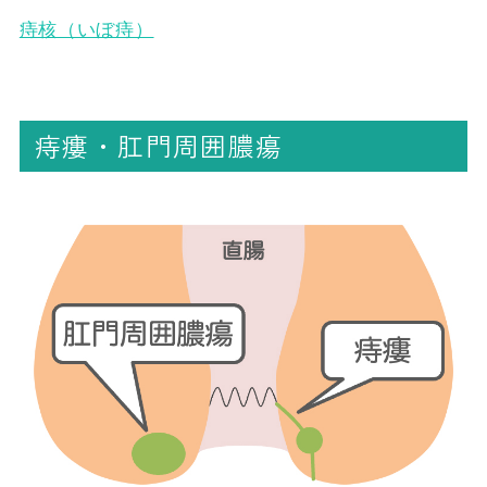
痔核（いぼ痔）
痔瘻・肛門周囲膿瘍