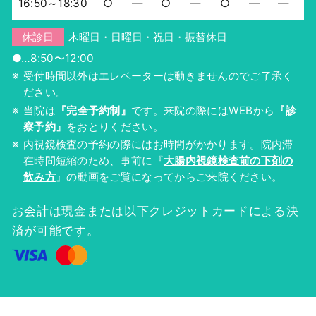
16:50～18:30
○
―
○
―
○
―
―
休診日
木曜日・日曜日・祝日・振替休日
●…8:50〜12:00
受付時間以外はエレベーターは動きませんのでご了承く
ださい。
当院は
『完全予約制』
です。来院の際にはWEBから
『診
察予約』
をおとりください。
内視鏡検査の予約の際にはお時間がかかります。院内滞
在時間短縮のため、事前に『
大腸内視鏡検査前の下剤の
飲み方
』の動画をご覧になってからご来院ください。
お会計は現金または以下クレジットカードによる決
済が可能です。